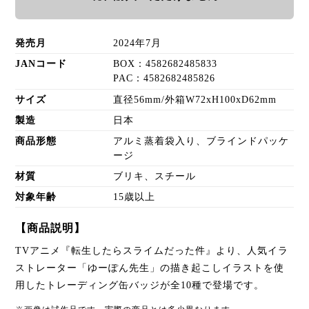
発売月
2024年7月
JANコード
BOX：4582682485833
PAC：4582682485826
サイズ
直径56mm/外箱W72xH100xD62mm
製造
日本
商品形態
アルミ蒸着袋入り、ブラインドパッケ
ージ
材質
ブリキ、スチール
対象年齢
15歳以上
【商品説明】
TVアニメ『転生したらスライムだった件』より、人気イラ
ストレーター「ゆーぽん先生」の描き起こしイラストを使
用したトレーディング缶バッジが全10種で登場です。