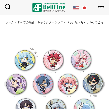
ベ
ル
ホーム
>
すべての商品
>
キャラクターグッズ
>
バッジ類
>
ちゃいキャラぷらす 
フ
ァ
イ
ン