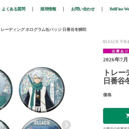
よくある質問
採用情報
お問い合わせ
BellFine W
トレーディング ホログラム缶バッジ 日番谷冬獅郎
BLEACH 千
在庫あ
2026年7月
トレー
日番谷冬
価格
※商品の在庫状