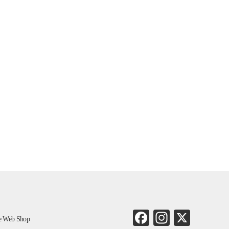
Fa
In
X
ne Web Shop