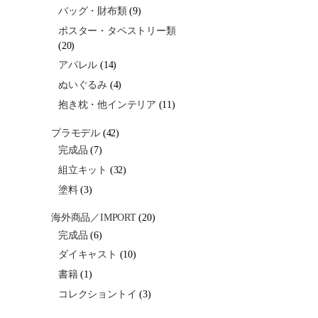
バッグ・財布類
(9)
ポスター・タペストリー類
(20)
アパレル
(14)
ぬいぐるみ
(4)
抱き枕・他インテリア
(11)
プラモデル
(42)
完成品
(7)
組立キット
(32)
塗料
(3)
海外商品／IMPORT
(20)
完成品
(6)
ダイキャスト
(10)
書籍
(1)
コレクショントイ
(3)