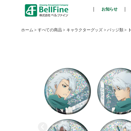
お知らせ
ベ
ル
フ
ホーム
>
すべての商品
>
キャラクターグッズ
>
バッジ類
>
ァ
イ
ン