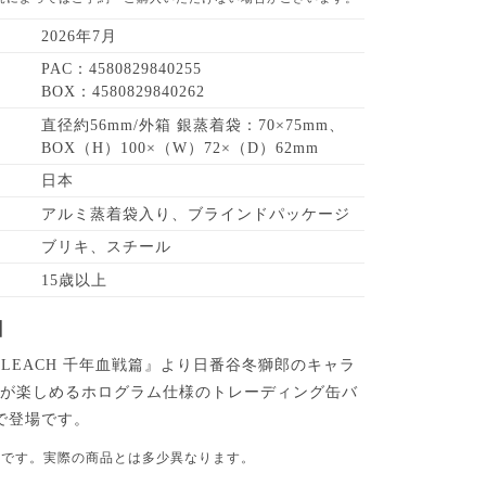
2026年7月
PAC：4580829840255
BOX：4580829840262
直径約56mm/外箱 銀蒸着袋：70×75mm、
BOX（H）100×（W）72×（D）62mm
日本
アルミ蒸着袋入り、ブラインドパッケージ
ブリキ、スチール
15歳以上
】
BLEACH 千年血戦篇』より日番谷冬獅郎のキャラ
情が楽しめるホログラム仕様のトレーディング缶バ
で登場です。
品です。実際の商品とは多少異なります。