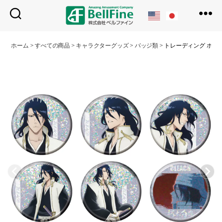
ベ
ル
ホーム
>
すべての商品
>
キャラクターグッズ
>
バッジ類
>
トレーディング ホロ
フ
ァ
イ
ン