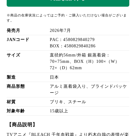
※商品の在庫状況によってはご予約・ご購入いただけない場合がございま
す。
発売月
2026年7月
JANコード
PAC：4580829840279
BOX：4580829840286
サイズ
直径約56mm/外箱 銀蒸着袋：
70×75mm、BOX（H）100×（W）
72×（D）62mm
製造
日本
商品形態
アルミ蒸着袋入り、ブラインドパッケ
ージ
材質
ブリキ、スチール
対象年齢
15歳以上
【商品説明】
TVアニメ『BLEACH 千年血戦篇』より朽木白哉の表情が楽