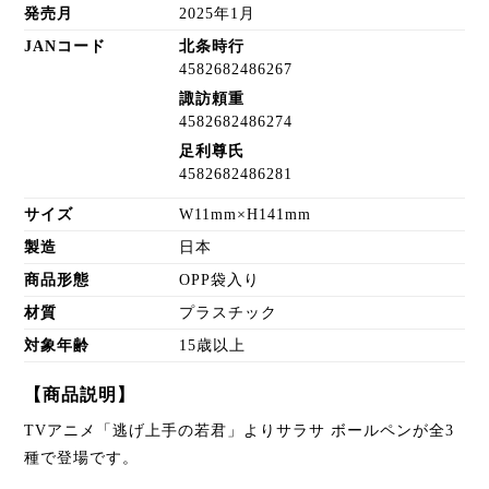
発売月
2025年1月
JANコード
北条時行
4582682486267
諏訪頼重
4582682486274
足利尊氏
4582682486281
サイズ
W11mm×H141mm
製造
日本
商品形態
OPP袋入り
材質
プラスチック
対象年齢
15歳以上
【商品説明】
TVアニメ「逃げ上手の若君」よりサラサ ボールペンが全3
種で登場です。