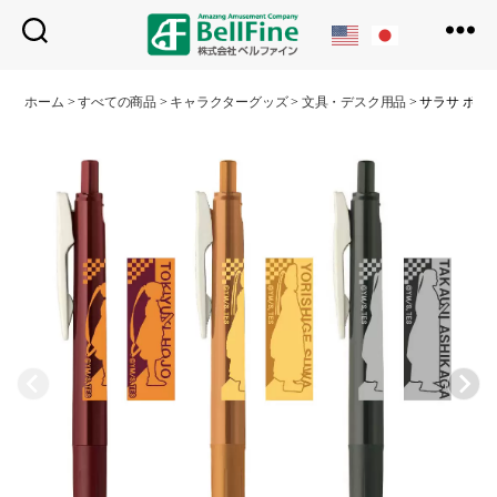
ベ
ル
ホーム
>
すべての商品
>
キャラクターグッズ
>
文具・デスク用品
>
サラサ ボー
フ
ァ
イ
ン