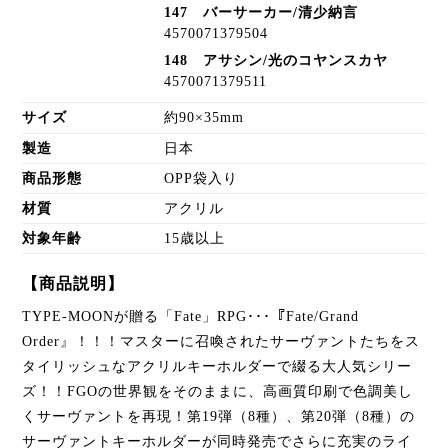
147 バーサーカー/清少納言
4570071379504
148 アサシン/光のコヤンスカヤ
4570071379511
サイズ
約90×35mm
製造
日本
商品形態
OPP袋入り
材質
アクリル
対象年齢
15歳以上
【商品説明】
TYPE-MOONが贈る「Fate」RPG･･･『Fate/Grand
Order』！！！マスターに召喚されたサーヴァントたちをス
タイリッシュなアクリルキーホルダーで綴る大人気シリー
ズ！！FGOの世界観をそのままに、高画質印刷で色調美し
くサーヴァントを再現！第19弾（8種）、第20弾（8種）の
サーヴァントキーホルダーが同時発売でさらに充実のライ