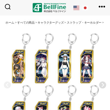
ベ
ル
ホーム
>
すべての商品
>
キャラクターグッズ
>
ストラップ・キーホルダー
>
サー
フ
ァ
イ
ン