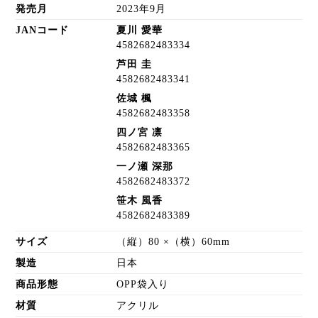
発売月
2023年9月
JANコード
夏川 愛華
4582682483334
芦田 圭
4582682483341
佐城 楓
4582682483358
四ノ宮 凛
4582682483365
一ノ瀬 深那
4582682483372
笹木 風香
4582682483389
サイズ
（縦）80 ×（横）60mm
製造
日本
商品形態
OPP袋入り
材質
アクリル