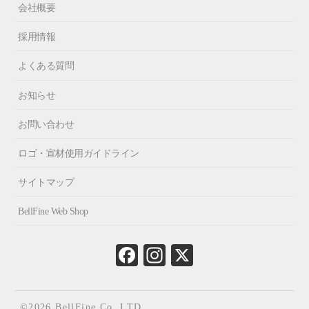
会社概要
採用情報
よくある質問
お知らせ
お問い合わせ
ロゴ・宣材使用ガイドライン
サイトマップ
BellFine Web Shop
Fa
In
X
ce
st
bo
ag
ok
ra
©2026 BellFine Co.,LTD.