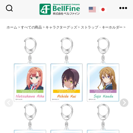
ベ
ル
ホーム
>
すべての商品
>
キャラクターグッズ
>
ストラップ・キーホルダー
>
イ
フ
ァ
イ
ン