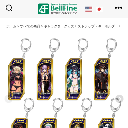
ベ
ル
ホーム
>
すべての商品
>
キャラクターグッズ
>
ストラップ・キーホルダー
>
サー
フ
ァ
イ
ン