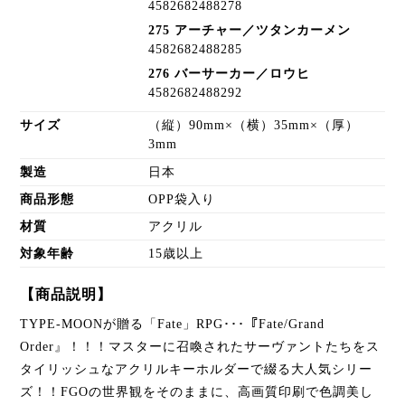
4582682488278
275 アーチャー／ツタンカーメン
4582682488285
276 バーサーカー／ロウヒ
4582682488292
サイズ
（縦）90mm×（横）35mm×（厚）
3mm
製造
日本
商品形態
OPP袋入り
材質
アクリル
対象年齢
15歳以上
【商品説明】
TYPE-MOONが贈る「Fate」RPG･･･『Fate/Grand
Order』！！！マスターに召喚されたサーヴァントたちをス
タイリッシュなアクリルキーホルダーで綴る大人気シリー
ズ！！FGOの世界観をそのままに、高画質印刷で色調美し