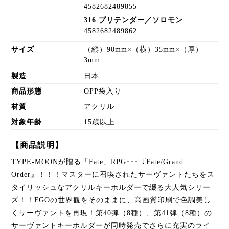
4582682489855
316 プリテンダー／ソロモン
4582682489862
サイズ
（縦）90mm×（横）35mm×（厚）
3mm
製造
日本
商品形態
OPP袋入り
材質
アクリル
対象年齢
15歳以上
【商品説明】
TYPE-MOONが贈る「Fate」RPG･･･『Fate/Grand
Order』！！！マスターに召喚されたサーヴァントたちをス
タイリッシュなアクリルキーホルダーで綴る大人気シリー
ズ！！FGOの世界観をそのままに、高画質印刷で色調美し
くサーヴァントを再現！第40弾（8種）、第41弾（8種）の
サーヴァントキーホルダーが同時発売でさらに充実のライ