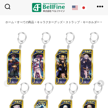
ベ
ル
ホーム
>
すべての商品
>
キャラクターグッズ
>
ストラップ・キーホルダー
>
サー
フ
ァ
イ
ン