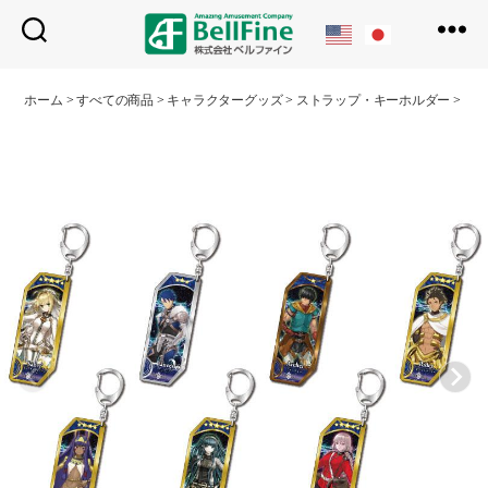
ベ
ル
ホーム
>
すべての商品
>
キャラクターグッズ
>
ストラップ・キーホルダー
>
サー
フ
ァ
イ
ン