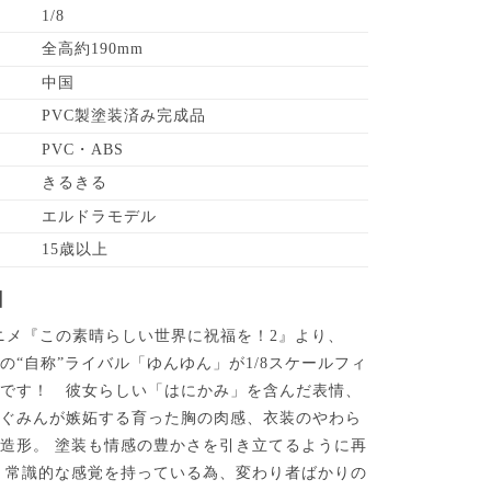
1/8
全高約190mm
中国
PVC製塗装済み完成品
PVC・ABS
きるきる
エルドラモデル
15歳以上
】
ニメ『この素晴らしい世界に祝福を！2』より、
の“自称”ライバル「ゆんゆん」が1/8スケールフィ
場です！ 彼女らしい「はにかみ」を含んだ表情、
めぐみんが嫉妬する育った胸の肉感、衣装のやわら
造形。 塗装も情感の豊かさを引き立てるように再
 常識的な感覚を持っている為、変わり者ばかりの