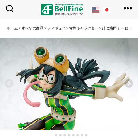
ベ
ル
ホーム
>
すべての商品
>
フィギュア
>
女性キャラクター
>
蛙吹梅雨 ヒーロースーツ
フ
ァ
イ
ン