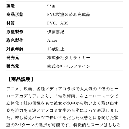
製造
中国
商品形態
PVC製塗装済み完成品
材質
PVC、ABS
原型製作
伊藤嘉紀
彩色製作
Aizer
対象年齢
15歳以上
発売元
株式会社タカラトミー
販売元
株式会社ベルファイン
【商品説明】
アニメ、映画、各種メディアコラボで大人気の『僕のヒー
ローアカデミア』より、「蛙吹梅雨」をヒーロースーツで
立体化！蛙の個性をもつ彼女が水中から勢いよく飛び出す
姿を迫力ある波とアメコミ文字の台座によって表現しまし
た。差し替えパーツで長い舌をだした状態と口を閉じた状
態の2パターンの選択が可能です。特徴的なスーツはもちろ