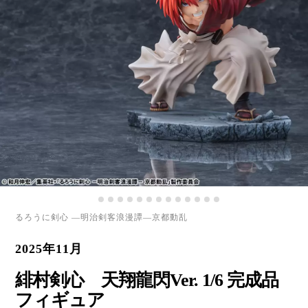
るろうに剣心 ―明治剣客浪漫譚―京都動乱
2025年11月
緋村剣心 天翔龍閃Ver. 1/6 完成品
フィギュア