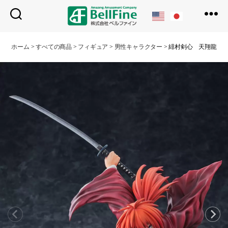
ベ
ル
ホーム
>
すべての商品
>
フィギュア
>
男性キャラクター
>
緋村剣心 天翔龍閃Ver
フ
ァ
イ
ン