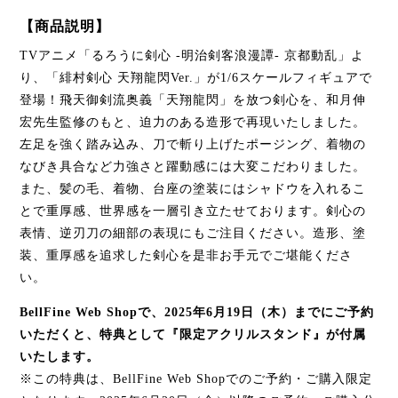
【商品説明】
TVアニメ「るろうに剣心 -明治剣客浪漫譚- 京都動乱」よ
り、「緋村剣心 天翔龍閃Ver.」が1/6スケールフィギュアで
登場！飛天御剣流奥義「天翔龍閃」を放つ剣心を、和月伸
宏先生監修のもと、迫力のある造形で再現いたしました。
左足を強く踏み込み、刀で斬り上げたポージング、着物の
なびき具合など力強さと躍動感には大変こだわりました。
また、髪の毛、着物、台座の塗装にはシャドウを入れるこ
とで重厚感、世界感を一層引き立たせております。剣心の
表情、逆刃刀の細部の表現にもご注目ください。造形、塗
装、重厚感を追求した剣心を是非お手元でご堪能くださ
い。
BellFine Web Shopで、2025年6月19日（木）までにご予約
いただくと、特典として『限定アクリルスタンド』が付属
いたします。
※この特典は、BellFine Web Shopでのご予約・ご購入限定