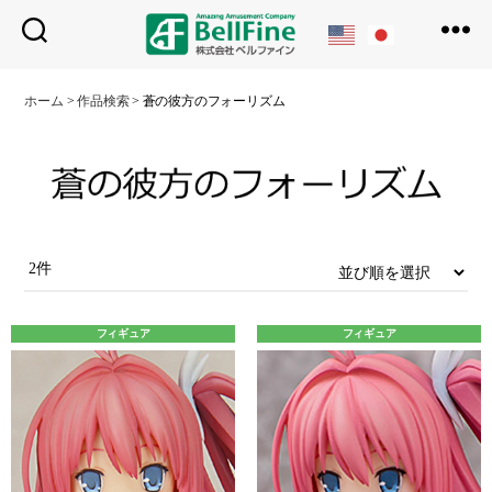
ベ
ル
ホーム
>
作品検索
>
蒼の彼方のフォーリズム
フ
ァ
イ
ン
2件
フィギュア
フィギュア