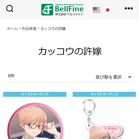
ベ
ル
ホーム
>
作品検索
>
カッコウの許嫁
フ
ァ
イ
ン
8件
キャラクターグッズ
キャラクターグッズ