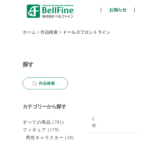
お知らせ
ベ
ル
フ
ホーム
>
作品検索
>
ドールズフロントライン
ァ
イ
ン
探す
作品検索
カテゴリーから探す
2
すべての商品
(781)
件
フィギュア
(178)
男性キャラクター
(28)