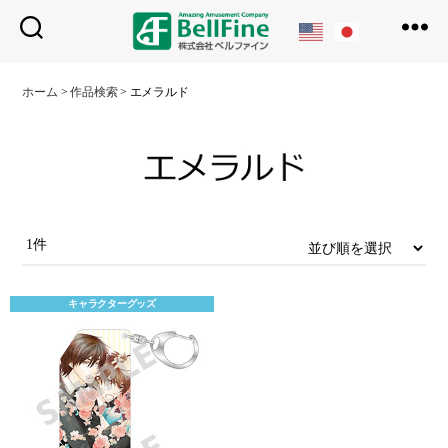
ベ
ル
ホーム
>
作品検索
>
エメラルド
フ
ァ
イ
ン
1件
キャラクターグッズ