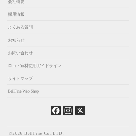
会社概要
採用情報
よくある質問
お知らせ
お問い合わせ
ロゴ・宣材使用ガイドライン
サイトマップ
BellFine Web Shop
Fa
In
X
ce
st
bo
ag
ok
ra
©2026 BellFine Co.,LTD.