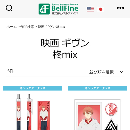
ベ
ル
ホーム
>
作品検索
>
映画 ギヴン 柊mix
フ
ァ
イ
ン
6件
キャラクターグッズ
キャラクターグッズ