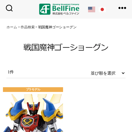
ベ
ル
ホーム
>
作品検索
>
戦国魔神ゴーショーグン
フ
ァ
イ
ン
1件
プラモデル