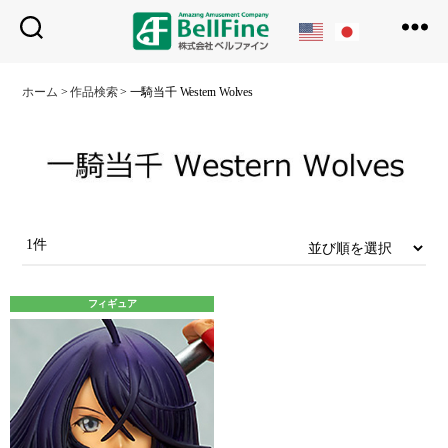
ベ
ル
ホーム
>
作品検索
>
一騎当千 Western Wolves
フ
ァ
イ
ン
1件
フィギュア