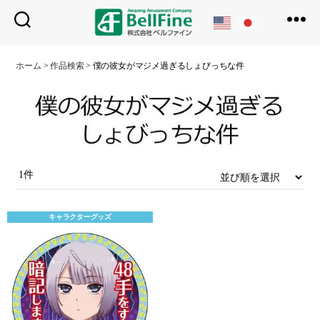
ベ
ル
ホーム
>
作品検索
>
僕の彼女がマジメ過ぎるしょびっちな件
フ
ァ
イ
ン
1件
キャラクターグッズ