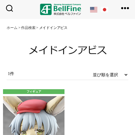
ベ
ル
ホーム
>
作品検索
>
メイドインアビス
フ
ァ
イ
ン
1件
フィギュア