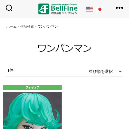
ベ
ル
ホーム
>
作品検索
>
ワンパンマン
フ
ァ
イ
ン
1件
フィギュア