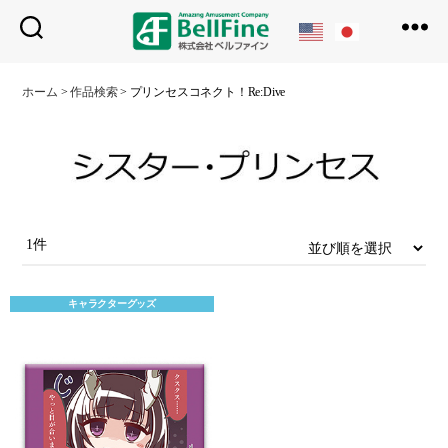
ベ
ル
ホーム
>
作品検索
>
プリンセスコネクト！Re:Dive
フ
ァ
イ
ン
1件
キャラクターグッズ