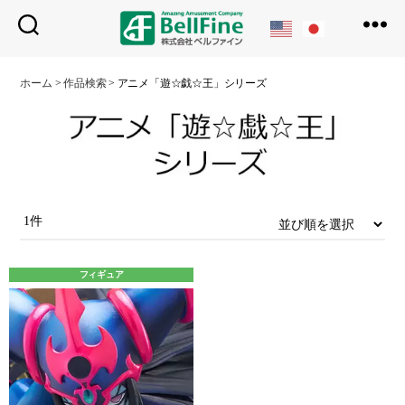
ベ
ル
ホーム
>
作品検索
>
アニメ「遊☆戯☆王」シリーズ
フ
ァ
イ
ン
1件
フィギュア