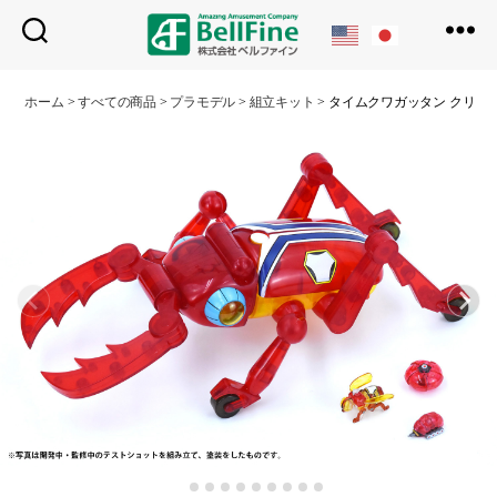
ベ
ル
ホーム
>
すべての商品
>
プラモデル
>
組立キット
>
タイムクワガッタン クリア
フ
ァ
イ
ン