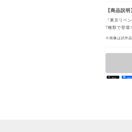
【商品説明
『東京リベ
7種類で登場
※画像は試作
Post
Shar