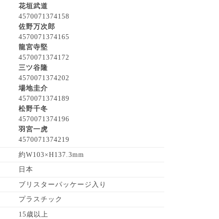
花垣武道
4570071374158
佐野万次郎
4570071374165
龍宮寺堅
4570071374172
三ツ谷隆
4570071374202
場地圭介
4570071374189
松野千冬
4570071374196
羽宮一虎
4570071374219
約W103×H137.3mm
日本
ブリスターパッケージ入り
プラスチック
15歳以上