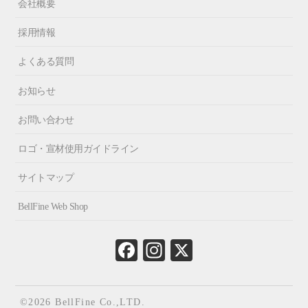
会社概要
採用情報
よくある質問
お知らせ
お問い合わせ
ロゴ・宣材使用ガイドライン
サイトマップ
BellFine Web Shop
Fa
In
X
ce
st
bo
ag
ok
ra
©2026 BellFine Co.,LTD.