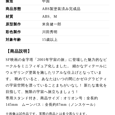
製造
中国
商品形態
ABS製塗装済み完成品
材質
ABS、M
原型製作
米良健一郎
彩色製作
川田秀明
対象年齢
15歳以上
【商品説明】
SF映画の金字塔「2001年宇宙の旅」に登場した魅力的なビ
ークルをミニフィギュア化しました。 細かなディテールに
ウェザリング塗装を施したリアルな仕上げとなっていま
す。 眺めていると、あなたはいつの間にかゼログラビティ
の宇宙空間を漂っていることまちがいなし！ 新たな進化を
目指して、無限の宇宙へ旅立ちましょう！
専用スタンド付き、商品サイズ：オリオン号：全長約
145mm ムーンバス：全長約87mm（ノンスケール）
※画像は試作品です。実際の商品とは多少異なります。