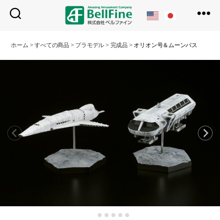
ベ
ル
ホーム
>
すべての商品
>
プラモデル
>
完成品
>
オリオン号＆ムーンバス
フ
ァ
イ
ン